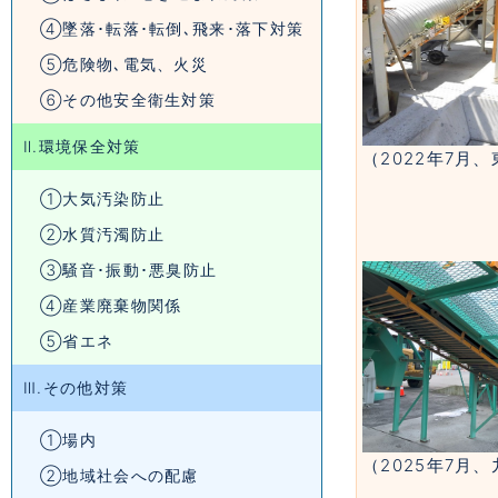
④墜落･転落･転倒､飛来･落下対策
⑤危険物､電気、火災
⑥その他安全衛生対策
Ⅱ.環境保全対策
（2022年7月
①大気汚染防止
②水質汚濁防止
③騒音･振動･悪臭防止
④産業廃棄物関係
⑤省エネ
Ⅲ.その他対策
①場内
（2025年7月
②地域社会への配慮