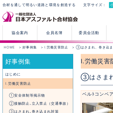
合材を通して明るい道路と環境を創造する
文字サイズ：
協会案内
会員名簿
委員会活動
HOME
好事例集
Ⅰ.労働災害防止
③はさまれ、巻き込ま
Ⅰ.労働災害
好事例集
はじめに
③はさま
Ⅰ.労働災害防止
ベルﾄコンベ
①安全体制等掲示物
②接触防止､立入禁止（交通事故）
③はさまれ､巻き込まれ対策